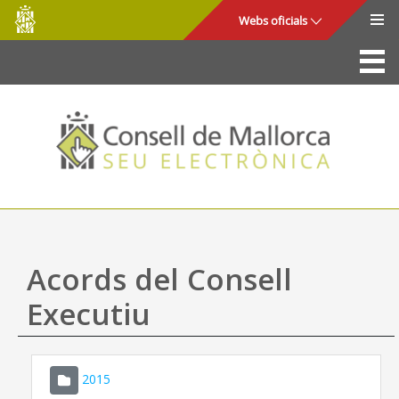
Consell
Salta al contingut principal
Webs oficials
de
Mallorca
La Seu
Consell de Mallorca
Accés i seguretat
Utilitats
Tràmits i serveis
Acords del Consell
Mapa web
Executiu
Ajuda
2015