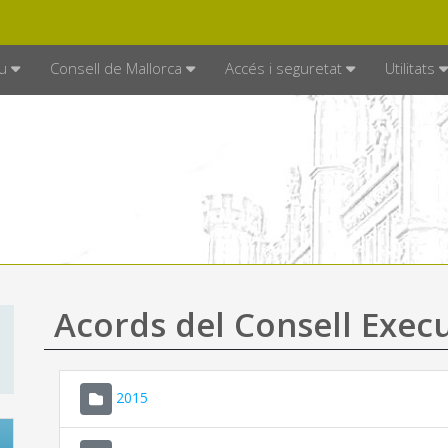
DE MALLORCA
MALLORCA.ES
TRAN
SEU ELECTRÒNICA
u
Consell de Mallorca
Accés i seguretat
Utilitats
Acords del Consell Exec
2015