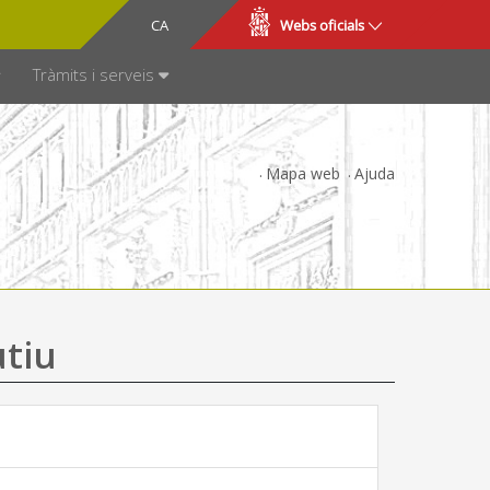
CA
ES
Webs oficials
SPARÈNCIA
Tràmits i serveis
Mapa web
Ajuda
utiu