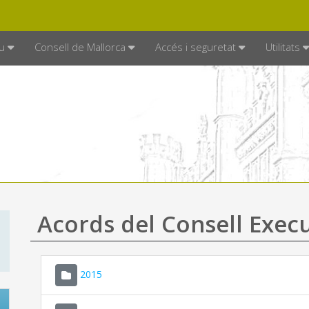
DE MALLORCA
MALLORCA.ES
TRAN
SEU ELECTRÒNICA
u
Consell de Mallorca
Accés i seguretat
Utilitats
Acords del Consell Exec
2015