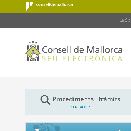
Consell de
Salta al contingut principal
CONSELL 
Mallorca
La Se
Procediments i tràmits
CERCADOR