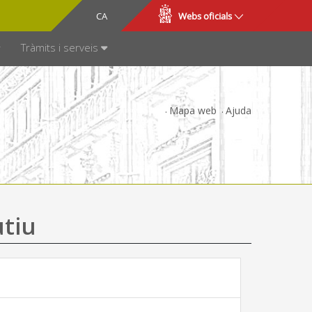
CA
ES
Webs oficials
SPARÈNCIA
Tràmits i serveis
Mapa web
Ajuda
utiu