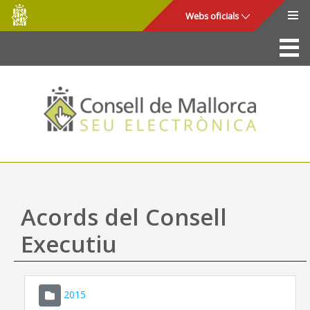
Consell
Salta al contingut principal
Webs oficials
de
Mallorca
La Seu
Consell de Mallorca
Accés i seguretat
Utilitats
Tràmits i serveis
Acords del Consell
Mapa web
Executiu
Ajuda
2015