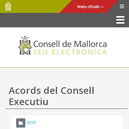
Consell
Salta al contingut principal
Webs oficials
de
Mallorca
La Seu
Consell de Mallorca
Accés i seguretat
Utilitats
Tràmits i serveis
Acords del Consell
Mapa web
Executiu
Ajuda
2015