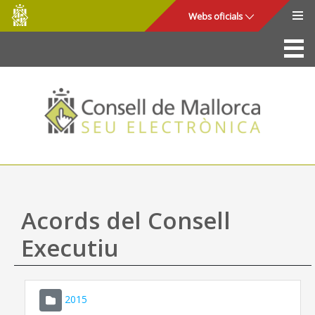
Consell
Salta al contingut principal
Webs oficials
de
Mallorca
La Seu
Consell de Mallorca
Accés i seguretat
Utilitats
Tràmits i serveis
Acords del Consell
Mapa web
Executiu
Ajuda
2015