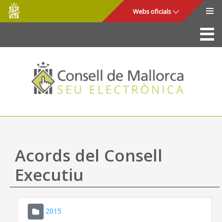
Consell
Salta al contingut principal
Webs oficials
de
Mallorca
La Seu
Consell de Mallorca
Accés i seguretat
Utilitats
Tràmits i serveis
Acords del Consell
Mapa web
Executiu
Ajuda
2015