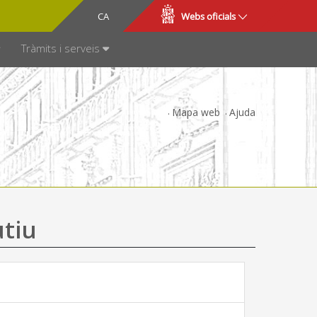
CA
ES
Webs oficials
SPARÈNCIA
Tràmits i serveis
Mapa web
Ajuda
utiu