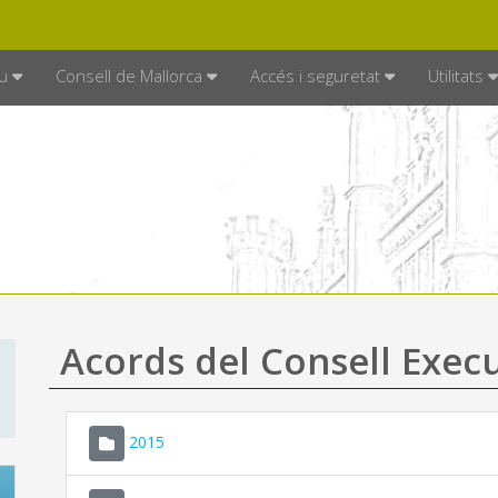
DE MALLORCA
MALLORCA.ES
TRAN
SEU ELECTRÒNICA
u
Consell de Mallorca
Accés i seguretat
Utilitats
Acords del Consell Exec
2015