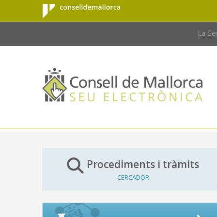
Consell de
Salta al contingut principal
CONSELL 
Mallorca
La Se
Procediments i tràmits
CERCADOR