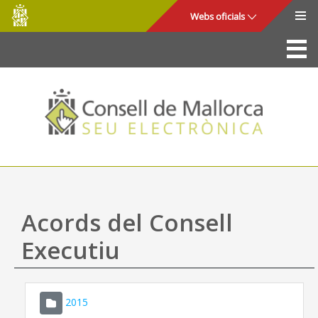
Consell
Salta al contingut principal
Webs oficials
de
Mallorca
La Seu
Consell de Mallorca
Accés i seguretat
Utilitats
Tràmits i serveis
Acords del Consell
Mapa web
Executiu
Ajuda
2015