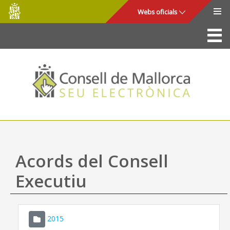
Consell
Salta al contingut principal
Webs oficials
de
Mallorca
La Seu
Consell de Mallorca
Accés i seguretat
Utilitats
Tràmits i serveis
Acords del Consell
Mapa web
Executiu
Ajuda
2015