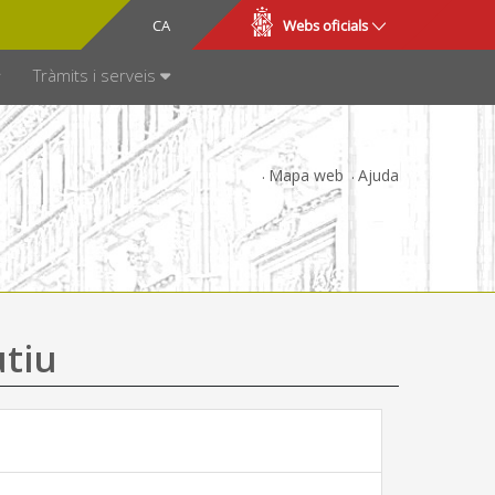
CA
ES
Webs oficials
SPARÈNCIA
Tràmits i serveis
Mapa web
Ajuda
utiu