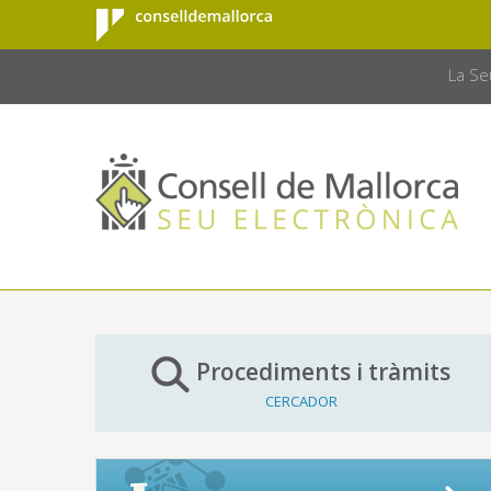
Consell de
Salta al contingut principal
CONSELL 
Mallorca
La Se
Procediments i tràmits
CERCADOR