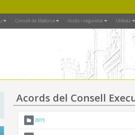
DE MALLORCA
MALLORCA.ES
TRAN
SEU ELECTRÒNICA
u
Consell de Mallorca
Accés i seguretat
Utilitats
Acords del Consell Exec
2015