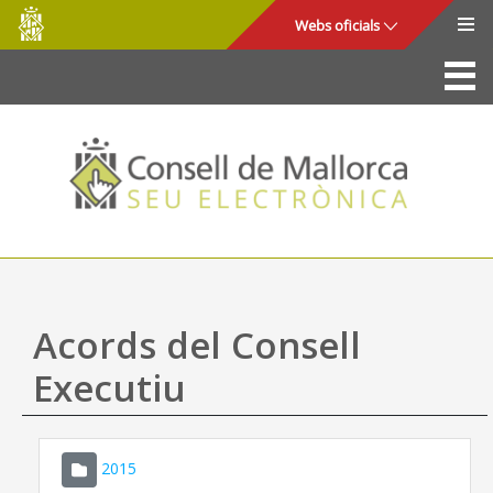
Consell
Salta al contingut principal
Webs oficials
de
Mallorca
La Seu
Consell de Mallorca
Accés i seguretat
Utilitats
Tràmits i serveis
Acords del Consell
Mapa web
Executiu
Ajuda
2015