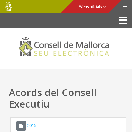
Consell
Salta al contingut principal
Webs oficials
de
Mallorca
La Seu
Consell de Mallorca
Accés i seguretat
Utilitats
Tràmits i serveis
Acords del Consell
Mapa web
Executiu
Ajuda
2015