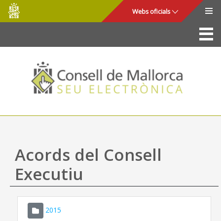
Consell
Salta al contingut principal
Webs oficials
de
Mallorca
La Seu
Consell de Mallorca
Accés i seguretat
Utilitats
Tràmits i serveis
Acords del Consell
Mapa web
Executiu
Ajuda
2015