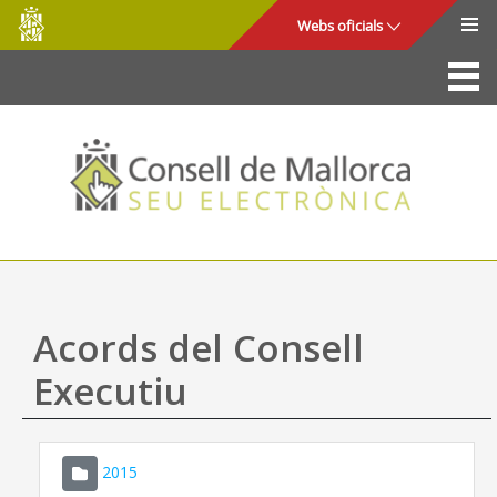
Consell
Salta al contingut principal
Webs oficials
de
Mallorca
La Seu
Consell de Mallorca
Accés i seguretat
Utilitats
Tràmits i serveis
Acords del Consell
Mapa web
Executiu
Ajuda
2015