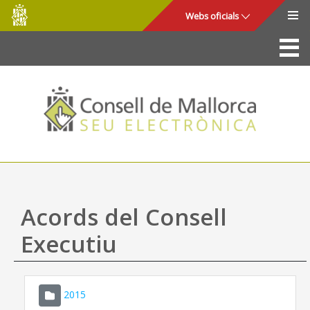
Consell
Salta al contingut principal
Webs oficials
de
Mallorca
La Seu
Consell de Mallorca
Accés i seguretat
Utilitats
Tràmits i serveis
Acords del Consell
Mapa web
Executiu
Ajuda
2015