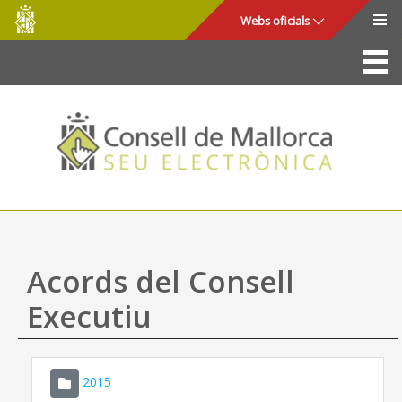
Consell
Salta al contingut principal
Webs oficials
de
Mallorca
La Seu
Consell de Mallorca
Accés i seguretat
Utilitats
Tràmits i serveis
Acords del Consell
Mapa web
Executiu
Ajuda
2015