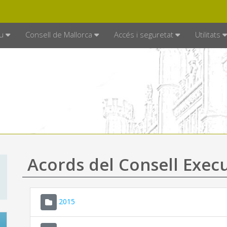
DE MALLORCA
MALLORCA.ES
TRAN
SEU ELECTRÒNICA
u
Consell de Mallorca
Accés i seguretat
Utilitats
Acords del Consell Exec
2015