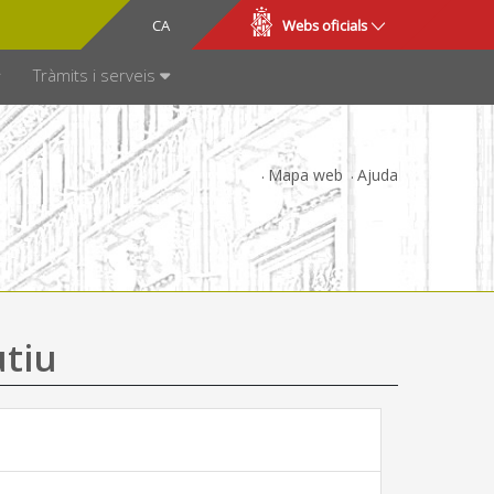
CA
ES
Webs oficials
SPARÈNCIA
Tràmits i serveis
Mapa web
Ajuda
utiu