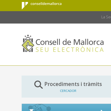
Consell de
Salta al contingut principal
CONSELL 
Mallorca
La Se
Procediments i tràmits
CERCADOR