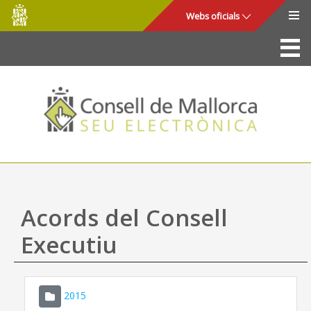
Consell
Salta al contingut principal
Webs oficials
de
Mallorca
La Seu
Consell de Mallorca
Accés i seguretat
Utilitats
Tràmits i serveis
Acords del Consell
Mapa web
Executiu
Ajuda
2015