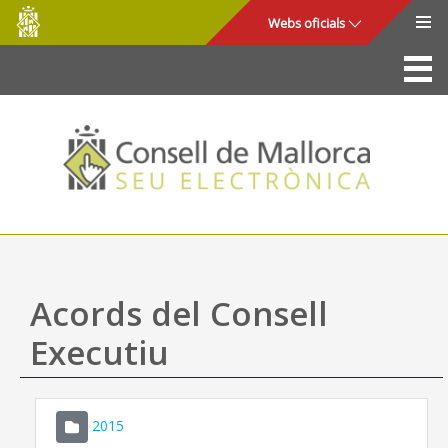
Consell
Salta al contingut principal
Webs oficials
de
Mallorca
La Seu
Consell de Mallorca
Accés i seguretat
Utilitats
Tràmits i serveis
Acords del Consell
Mapa web
Executiu
Ajuda
2015