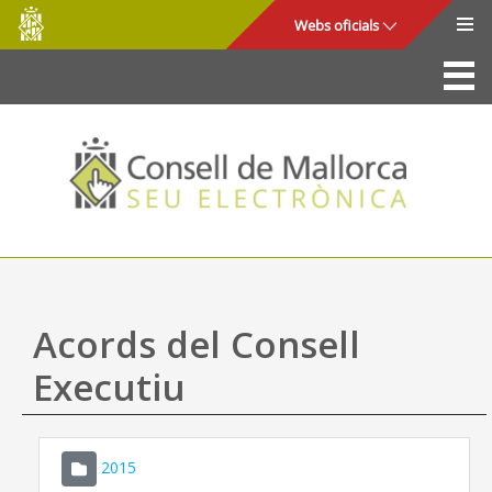
Consell
Salta al contingut principal
Webs oficials
de
Mallorca
La Seu
Consell de Mallorca
Accés i seguretat
Utilitats
Tràmits i serveis
Acords del Consell
Mapa web
Executiu
Ajuda
2015