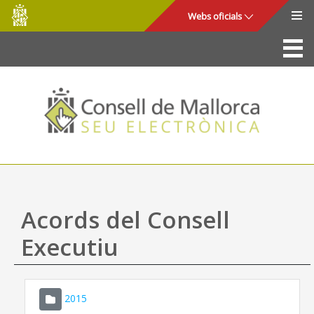
Consell
Salta al contingut principal
Webs oficials
de
Mallorca
La Seu
Consell de Mallorca
Accés i seguretat
Utilitats
Tràmits i serveis
Acords del Consell
Mapa web
Executiu
Ajuda
2015