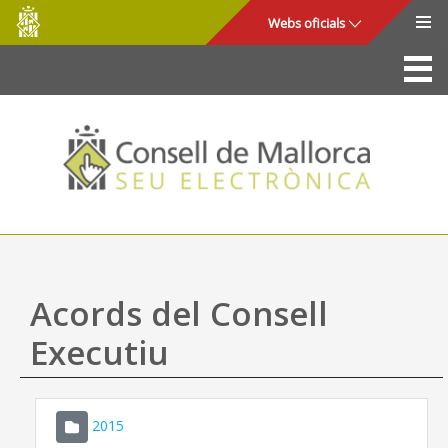
Consell
Salta al contingut principal
Webs oficials
de
Mallorca
La Seu
Consell de Mallorca
Accés i seguretat
Utilitats
Tràmits i serveis
Acords del Consell
Mapa web
Executiu
Ajuda
2015