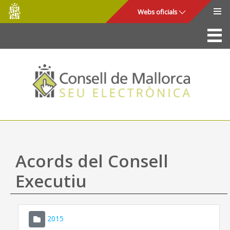
Consell
Salta al contingut principal
Webs oficials
de
Mallorca
La Seu
Consell de Mallorca
Accés i seguretat
Utilitats
Tràmits i serveis
Acords del Consell
Mapa web
Executiu
Ajuda
2015