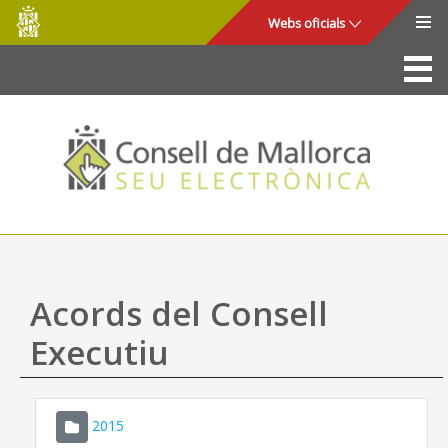
Consell
Salta al contingut principal
Webs oficials
de
Mallorca
La Seu
Consell de Mallorca
Accés i seguretat
Utilitats
Tràmits i serveis
Acords del Consell
Mapa web
Executiu
Ajuda
2015