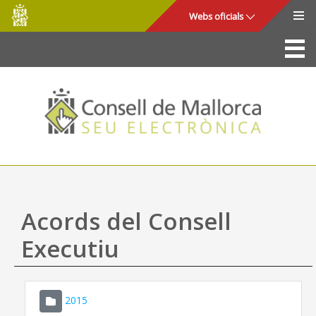
Consell
Salta al contingut principal
Webs oficials
de
Mallorca
La Seu
Consell de Mallorca
Accés i seguretat
Utilitats
Tràmits i serveis
Acords del Consell
Mapa web
Executiu
Ajuda
2015