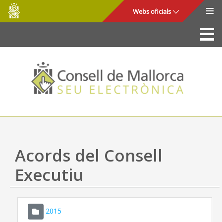
Consell
Salta al contingut principal
Webs oficials
de
Mallorca
La Seu
Consell de Mallorca
Accés i seguretat
Utilitats
Tràmits i serveis
Acords del Consell
Mapa web
Executiu
Ajuda
2015