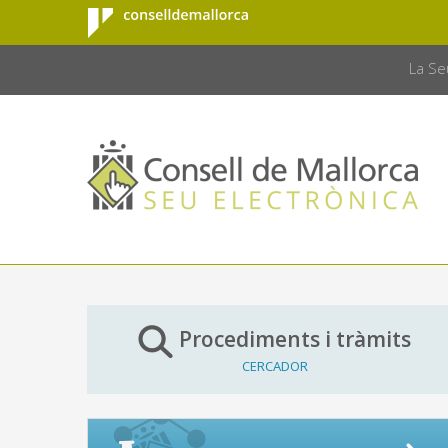
Consell de
Salta al contingut principal
CONSELL 
Mallorca
La Se
Procediments i tràmits
CERCADOR