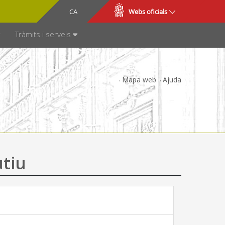
CA
ES
Webs oficials
SPARÈNCIA
Tràmits i serveis
Mapa web
Ajuda
utiu