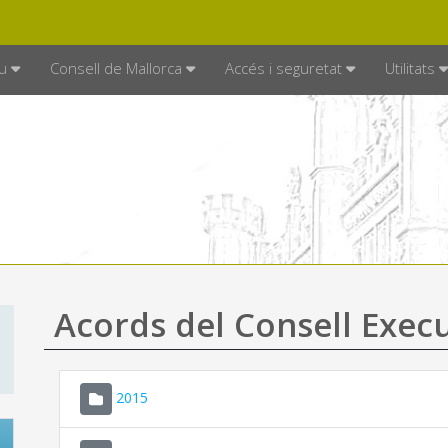
DE MALLORCA
MALLORCA.ES
TRAN
SEU ELECTRÒNICA
u
Consell de Mallorca
Accés i seguretat
Utilitats
Acords del Consell Exec
2015