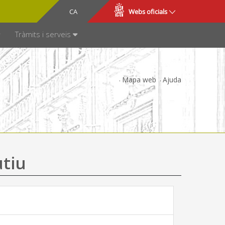
CA
ES
Webs oficials
SPARÈNCIA
Tràmits i serveis
Mapa web
Ajuda
utiu