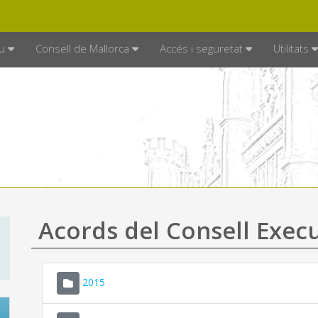
DE MALLORCA
MALLORCA.ES
TRAN
SEU ELECTRÒNICA
u
Consell de Mallorca
Accés i seguretat
Utilitats
Acords del Consell Exec
2015