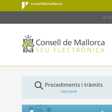
Consell de
Salta al contingut principal
CONSELL 
Mallorca
La Se
Procediments i tràmits
CERCADOR