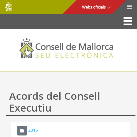
Consell
Salta al contingut principal
Webs oficials
de
Mallorca
La Seu
Consell de Mallorca
Accés i seguretat
Utilitats
Tràmits i serveis
Acords del Consell
Mapa web
Executiu
Ajuda
2015