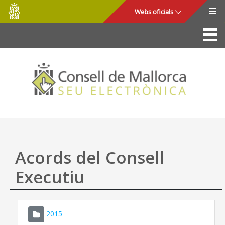
Consell
Salta al contingut principal
Webs oficials
de
Mallorca
La Seu
Consell de Mallorca
Accés i seguretat
Utilitats
Tràmits i serveis
Acords del Consell
Mapa web
Executiu
Ajuda
2015