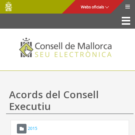
Consell
Salta al contingut principal
Webs oficials
de
Mallorca
La Seu
Consell de Mallorca
Accés i seguretat
Utilitats
Tràmits i serveis
Acords del Consell
Mapa web
Executiu
Ajuda
2015