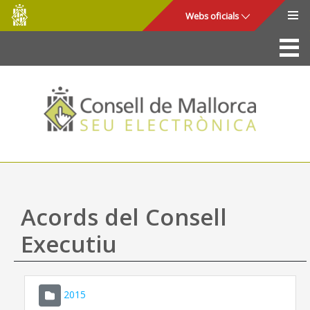
Consell
Salta al contingut principal
Webs oficials
de
Mallorca
La Seu
Consell de Mallorca
Accés i seguretat
Utilitats
Tràmits i serveis
Acords del Consell
Mapa web
Executiu
Ajuda
2015