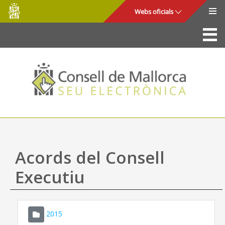
Consell
Salta al contingut principal
Webs oficials
de
Mallorca
La Seu
Consell de Mallorca
Accés i seguretat
Utilitats
Tràmits i serveis
Acords del Consell
Mapa web
Executiu
Ajuda
2015