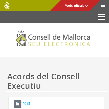
Consell
Salta al contingut principal
Webs oficials
de
Mallorca
La Seu
Consell de Mallorca
Accés i seguretat
Utilitats
Tràmits i serveis
Acords del Consell
Mapa web
Executiu
Ajuda
2015