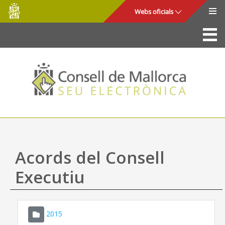
Consell
Salta al contingut principal
Webs oficials
de
Mallorca
La Seu
Consell de Mallorca
Accés i seguretat
Utilitats
Tràmits i serveis
Acords del Consell
Mapa web
Executiu
Ajuda
2015