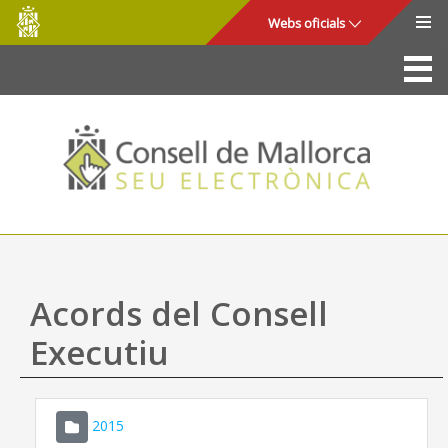
Consell
Salta al contingut principal
Webs oficials
de
Mallorca
La Seu
Consell de Mallorca
Accés i seguretat
Utilitats
Tràmits i serveis
Acords del Consell
Mapa web
Executiu
Ajuda
2015