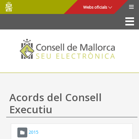
Consell
Salta al contingut principal
Webs oficials
de
Mallorca
La Seu
Consell de Mallorca
Accés i seguretat
Utilitats
Tràmits i serveis
Acords del Consell
Mapa web
Executiu
Ajuda
2015