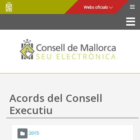
Consell
Salta al contingut principal
Webs oficials
de
Mallorca
La Seu
Consell de Mallorca
Accés i seguretat
Utilitats
Tràmits i serveis
Acords del Consell
Mapa web
Executiu
Ajuda
2015