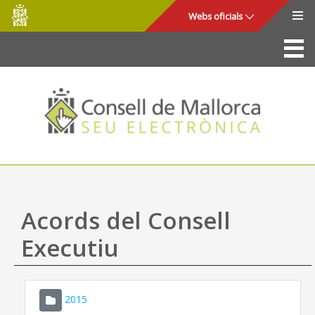
Consell
Salta al contingut principal
Webs oficials
de
Mallorca
La Seu
Consell de Mallorca
Accés i seguretat
Utilitats
Tràmits i serveis
Acords del Consell
Mapa web
Executiu
Ajuda
2015