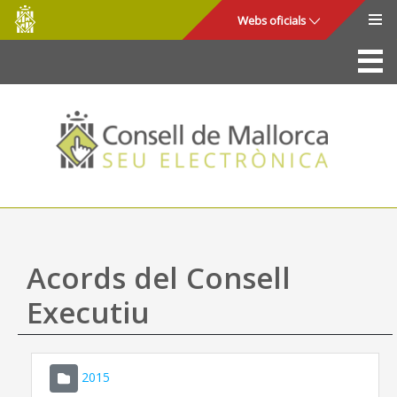
Consell
Salta al contingut principal
Webs oficials
de
Mallorca
La Seu
Consell de Mallorca
Accés i seguretat
Utilitats
Tràmits i serveis
Acords del Consell
Mapa web
Executiu
Ajuda
2015