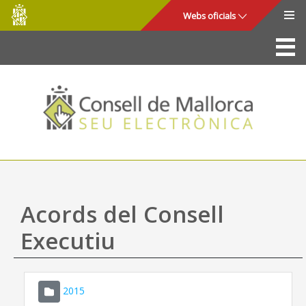
Consell
Salta al contingut principal
Webs oficials
de
Mallorca
La Seu
Consell de Mallorca
Accés i seguretat
Utilitats
Tràmits i serveis
Acords del Consell
Mapa web
Executiu
Ajuda
2015