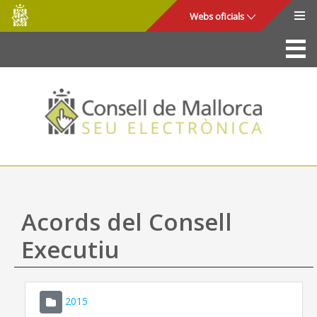
Consell
Salta al contingut principal
Webs oficials
de
Mallorca
La Seu
Consell de Mallorca
Accés i seguretat
Utilitats
Tràmits i serveis
Acords del Consell
Mapa web
Executiu
Ajuda
2015