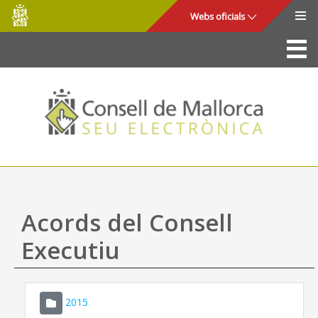
Consell
Salta al contingut principal
Webs oficials
de
Mallorca
La Seu
Consell de Mallorca
Accés i seguretat
Utilitats
Tràmits i serveis
Acords del Consell
Mapa web
Executiu
Ajuda
2015