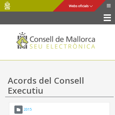
Consell
Salta al contingut principal
Webs oficials
de
Mallorca
La Seu
Consell de Mallorca
Accés i seguretat
Utilitats
Tràmits i serveis
Acords del Consell
Mapa web
Executiu
Ajuda
2015