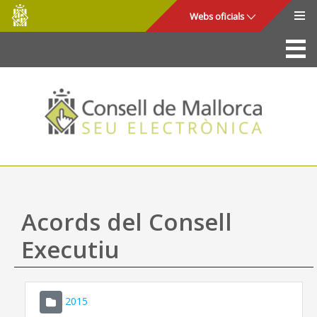
Consell
Salta al contingut principal
Webs oficials
de
Mallorca
La Seu
Consell de Mallorca
Accés i seguretat
Utilitats
Tràmits i serveis
Acords del Consell
Mapa web
Executiu
Ajuda
2015