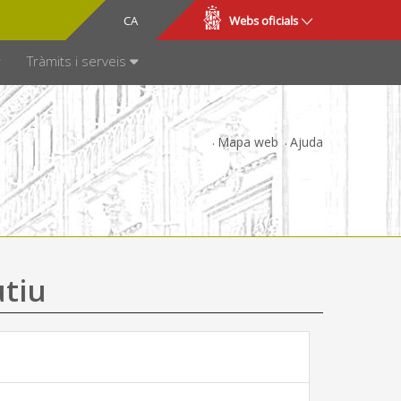
CA
ES
Webs oficials
SPARÈNCIA
Tràmits i serveis
Mapa web
Ajuda
utiu