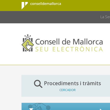
Consell de
Salta al contingut principal
CONSELL 
Mallorca
La Se
Procediments i tràmits
CERCADOR