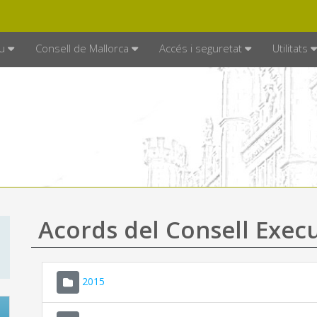
DE MALLORCA
MALLORCA.ES
TRAN
SEU ELECTRÒNICA
u
Consell de Mallorca
Accés i seguretat
Utilitats
Acords del Consell Exec
2015