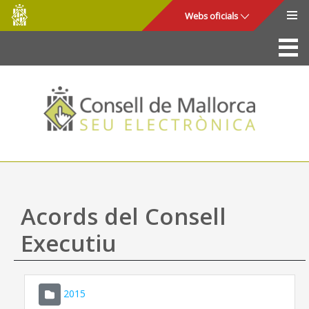
Consell
Salta al contingut principal
Webs oficials
de
Mallorca
La Seu
Consell de Mallorca
Accés i seguretat
Utilitats
Tràmits i serveis
Acords del Consell
Mapa web
Executiu
Ajuda
2015