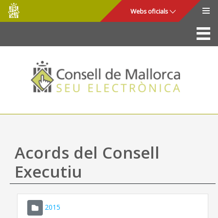
Consell
Salta al contingut principal
Webs oficials
de
Mallorca
La Seu
Consell de Mallorca
Accés i seguretat
Utilitats
Tràmits i serveis
Acords del Consell
Mapa web
Executiu
Ajuda
2015