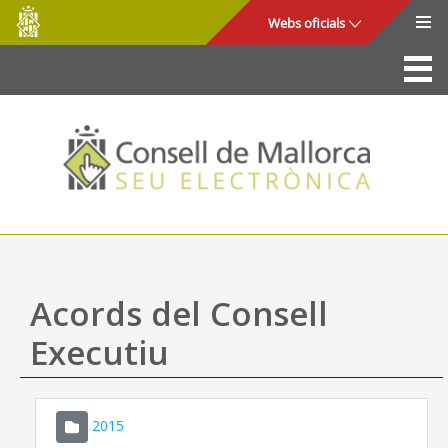
Consell
Salta al contingut principal
Webs oficials
de
Mallorca
La Seu
Consell de Mallorca
Accés i seguretat
Utilitats
Tràmits i serveis
Acords del Consell
Mapa web
Executiu
Ajuda
2015